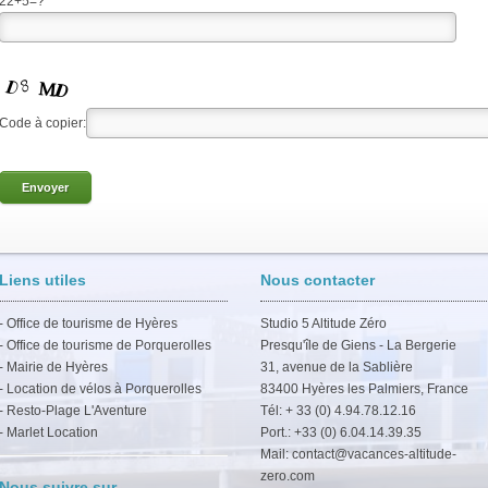
22+5=?
Code à copier:
Liens utiles
Nous contacter
-
Office de tourisme de Hyères
Studio 5 Altitude Zéro
-
Office de tourisme de Porquerolles
Presqu'île de Giens - La Bergerie
-
Mairie de Hyères
31, avenue de la Sablière
-
Location de vélos à Porquerolles
83400 Hyères les Palmiers, France
-
Resto-Plage L'Aventure
Tél: + 33 (0) 4.94.78.12.16
-
Marlet Location
Port.: +33 (0) 6.04.14.39.35
Mail:
contact@vacances-altitude-
zero.com
Nous suivre sur