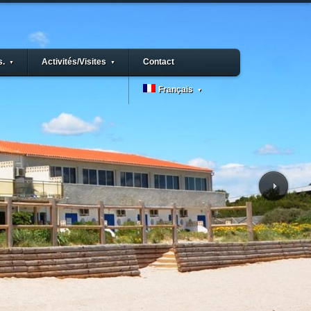
s.
Activités/Visites
Contact
▼
▼
Français
▼