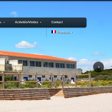
s.
Activités/Visites
Contact
▼
▼
Français
▼