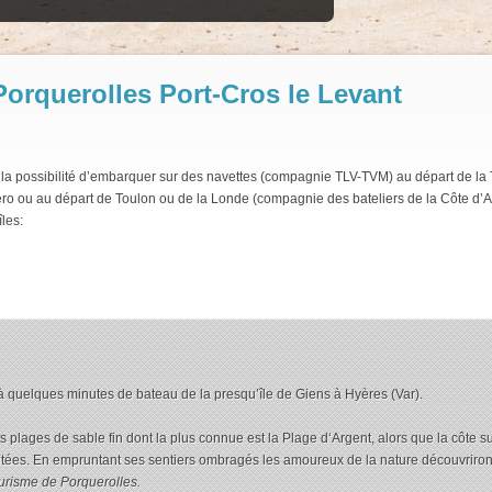
: Porquerolles Port-Cros le Levant
z la possibilité d’embarquer sur des navettes (compagnie TLV-TVM) au départ de la 
éro ou au départ de Toulon ou de la Londe (compagnie des bateliers de la Côte d’A
îles:
 quelques minutes de bateau de la presqu’île de Giens à Hyères (Var).
s plages de sable fin dont la plus connue est la Plage d‘Argent, alors que la côte s
tées. En empruntant ses sentiers ombragés les amoureux de la nature découvriront l
tourisme de Porquerolles.