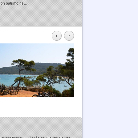
r son patrimoine…
Le moulin du bonheur