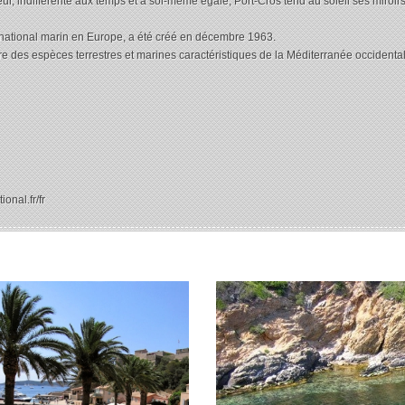
ur, indifférente aux temps et à soi-même égale, Port-Cros tend au soleil ses miroirs
 national marin en Europe, a été créé en décembre 1963.
 des espèces terrestres et marines caractéristiques de la Méditerranée occidental
onal.fr/fr