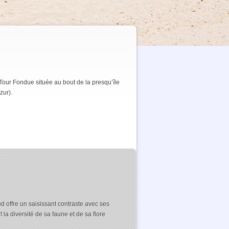
Tour Fondue située au bout de la presqu’île
zur).
ud offre un saisissant contraste avec ses
a diversité de sa faune et de sa flore