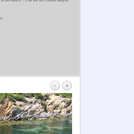
 et ses fleurs” –
L’île fée de Claude Balyne
e.