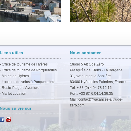
Liens utiles
Nous contacter
-
Office de tourisme de Hyères
Studio 5 Altitude Zéro
-
Office de tourisme de Porquerolles
Presqu'île de Giens - La Bergerie
-
Mairie de Hyères
31, avenue de la Sablière
-
Location de vélos à Porquerolles
83400 Hyères les Palmiers, France
-
Resto-Plage L'Aventure
Tél: + 33 (0) 4.94.78.12.16
-
Marlet Location
Port.: +33 (0) 6.04.14.39.35
Mail:
contact@vacances-altitude-
zero.com
Nous suivre sur